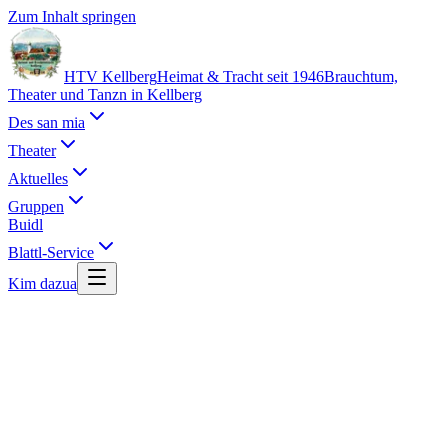
Zum Inhalt springen
HTV Kellberg
Heimat & Tracht seit 1946
Brauchtum,
Theater und Tanzn in Kellberg
Des san mia
Theater
Aktuelles
Gruppen
Buidl
Blattl-Service
Kim dazua