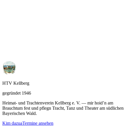
Weiterlesen
02. Juni 2025
Kellberger Trachtler beim Maidultumzug 2025
Kellberger Trachtler beim Maidultumzug 2025 Der
Maidultumzug am 4. Mai ist ein fester Termin im Jahreslauf
des Kellberger Trachtenvereins. Auch in diesem Jahr…
Weiterlesen
HTV Kellberg
gegründet 1946
Heimat- und Trachtenverein Kellberg e. V. — mir hoid’n am
Brauchtum fest und pflegn Tracht, Tanz und Theater am südlichen
Bayerischen Wald.
Kim dazua
Termine ansehen