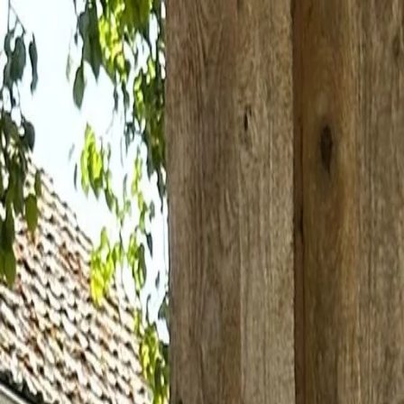
Zum Inhalt springen
HTV Kellberg
Heimat & Tracht seit 1946
Brauchtum, Theater
Des san mia
Theater
Aktuelles
Gruppen
Buidl
Blattl-Service
Kim dazua