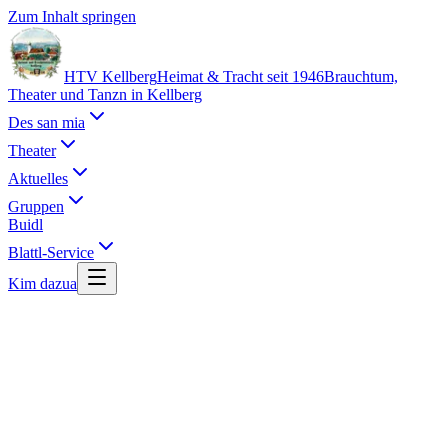
Zum Inhalt springen
HTV Kellberg
Heimat & Tracht seit 1946
Brauchtum,
Theater und Tanzn in Kellberg
Des san mia
Theater
Aktuelles
Gruppen
Buidl
Blattl-Service
Kim dazua