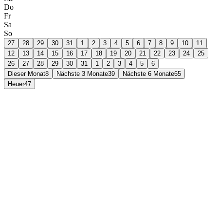
Do
Fr
Sa
So
27
28
29
30
31
1
2
3
4
5
6
7
8
9
10
11
12
13
14
15
16
17
18
19
20
21
22
23
24
25
26
27
28
29
30
31
1
2
3
4
5
6
Dieser Monat
8
Nächste 3 Monate
39
Nächste 6 Monate
65
Heuer
47
07
Aug
Kindertanz- und Plattlerprobe
17:15
Kurgästehaus Kellberg
Unsere Kinder und Jugendlichen lernen den Schuhplattler
und Volkstänze. Kemmt’s vorbei