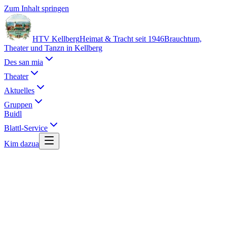
Zum Inhalt springen
HTV Kellberg
Heimat & Tracht seit 1946
Brauchtum,
Theater und Tanzn in Kellberg
Des san mia
Theater
Aktuelles
Gruppen
Buidl
Blattl-Service
Kim dazua